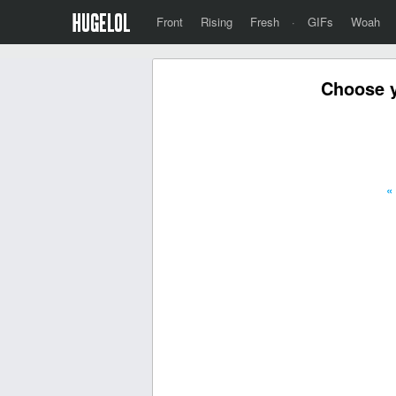
Front
Rising
Fresh
·
GIFs
Woah
Choose y
«